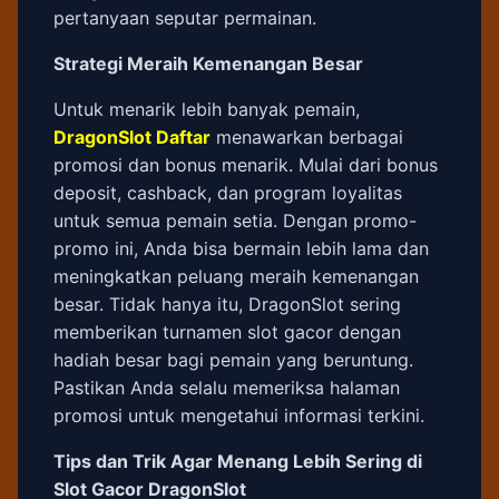
pertanyaan seputar permainan.
Strategi Meraih Kemenangan Besar
Untuk menarik lebih banyak pemain,
DragonSlot Daftar
menawarkan berbagai
promosi dan bonus menarik. Mulai dari bonus
deposit, cashback, dan program loyalitas
untuk semua pemain setia. Dengan promo-
promo ini, Anda bisa bermain lebih lama dan
meningkatkan peluang meraih kemenangan
besar. Tidak hanya itu, DragonSlot sering
memberikan turnamen slot gacor dengan
hadiah besar bagi pemain yang beruntung.
Pastikan Anda selalu memeriksa halaman
promosi untuk mengetahui informasi terkini.
Tips dan Trik Agar Menang Lebih Sering di
Slot Gacor DragonSlot