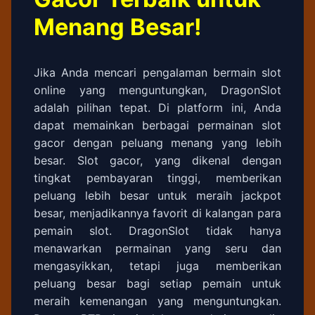
Menang Besar!
Jika Anda mencari pengalaman bermain slot
online yang menguntungkan, DragonSlot
adalah pilihan tepat. Di platform ini, Anda
dapat memainkan berbagai permainan slot
gacor dengan peluang menang yang lebih
besar. Slot gacor, yang dikenal dengan
tingkat pembayaran tinggi, memberikan
peluang lebih besar untuk meraih jackpot
besar, menjadikannya favorit di kalangan para
pemain slot. DragonSlot tidak hanya
menawarkan permainan yang seru dan
mengasyikkan, tetapi juga memberikan
peluang besar bagi setiap pemain untuk
meraih kemenangan yang menguntungkan.