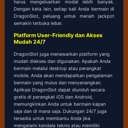
harus mengeluarkan modal lebih banyak.
Dengan kata lain, setiap kali Anda bermain di
DragonSlot, peluang untuk meraih jackpot
semakin terbuka lebar.
Platform User-Friendly dan Akses
Mudah 24/7
DragonSlot juga menawarkan platform yang
mudah diakses dan digunakan. Apakah Anda
bermain melalui desktop atau perangkat
mobile, Anda akan mendapatkan pengalaman
bermain yang mulus dan menyenangkan.
Aplikasi DragonSlot dapat diunduh secara
gratis di perangkat iOS dan Android,
memungkinkan Anda untuk bermain kapan
saja dan di mana saja. Dukungan 24/7 juga
tersedia untuk membantu Anda jika
mengalami kendala teknis atau memiliki