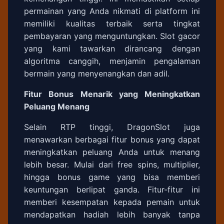
permainan yang Anda nikmati di platform ini
memiliki kualitas terbaik serta tingkat
pembayaran yang menguntungkan. Slot gacor
yang kami tawarkan dirancang dengan
algoritma canggih, menjamin pengalaman
bermain yang menyenangkan dan adil.
Fitur Bonus Menarik yang Meningkatkan
Peluang Menang
Selain RTP tinggi, DragonSlot juga
menawarkan berbagai fitur bonus yang dapat
meningkatkan peluang Anda untuk menang
lebih besar. Mulai dari free spins, multiplier,
hingga bonus game yang bisa memberi
keuntungan berlipat ganda. Fitur-fitur ini
memberi kesempatan kepada pemain untuk
mendapatkan hadiah lebih banyak tanpa