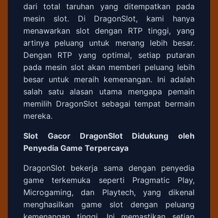
dari total taruhan yang ditempatkan pada
mesin slot. Di DragonSlot, kami hanya
menawarkan slot dengan RTP tinggi, yang
artinya peluang untuk menang lebih besar.
Dengan RTP yang optimal, setiap putaran
pada mesin slot akan memberi peluang lebih
besar untuk meraih kemenangan. Ini adalah
salah satu alasan utama mengapa pemain
memilih DragonSlot sebagai tempat bermain
mereka.
Slot Gacor DragonSlot Didukung oleh
Penyedia Game Terpercaya
DragonSlot bekerja sama dengan penyedia
game terkemuka seperti Pragmatic Play,
Microgaming, dan Playtech, yang dikenal
menghasilkan game slot dengan peluang
kemenangan tinggi. Ini memastikan setiap