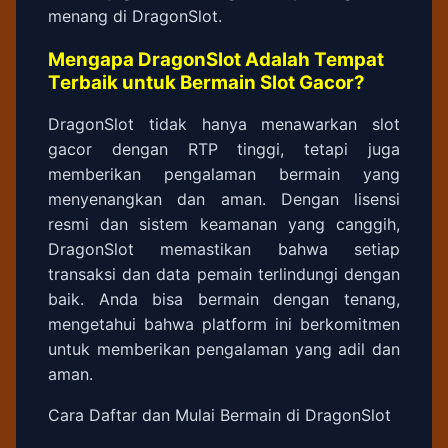
menang di DragonSlot.
Mengapa DragonSlot Adalah Tempat
Terbaik untuk Bermain Slot Gacor?
DragonSlot tidak hanya menawarkan slot
gacor dengan RTP tinggi, tetapi juga
memberikan pengalaman bermain yang
menyenangkan dan aman. Dengan lisensi
resmi dan sistem keamanan yang canggih,
DragonSlot memastikan bahwa setiap
transaksi dan data pemain terlindungi dengan
baik. Anda bisa bermain dengan tenang,
mengetahui bahwa platform ini berkomitmen
untuk memberikan pengalaman yang adil dan
aman.
Cara Daftar dan Mulai Bermain di DragonSlot